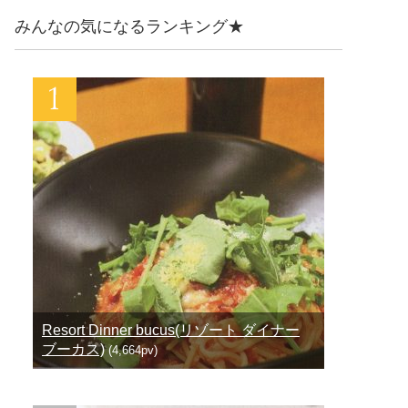
みんなの気になるランキング★
Resort Dinner bucus(リゾート ダイナー
ブーカス)
(4,664pv)