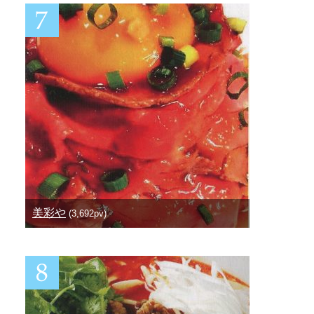
美彩や
(3,692pv)