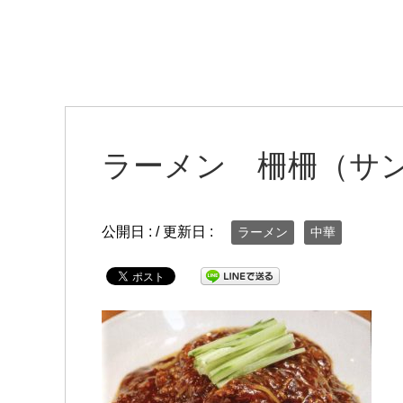
ラーメン 柵柵（サ
公開日 :
/ 更新日 :
ラーメン
中華