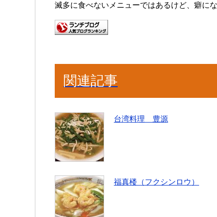
滅多に食べないメニューではあるけど、癖に
関連記事
台湾料理 豊源
福真楼（フクシンロウ）