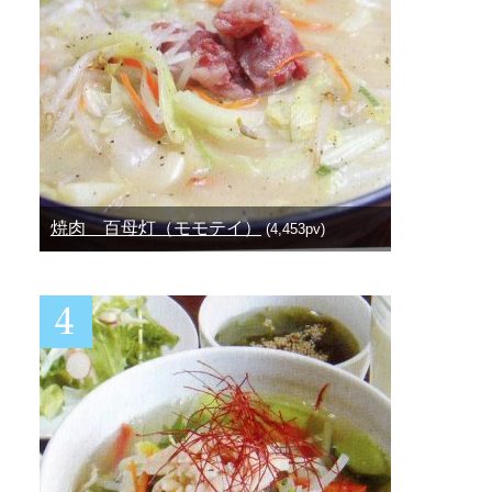
焼肉 百母灯（モモテイ）
(4,453pv)