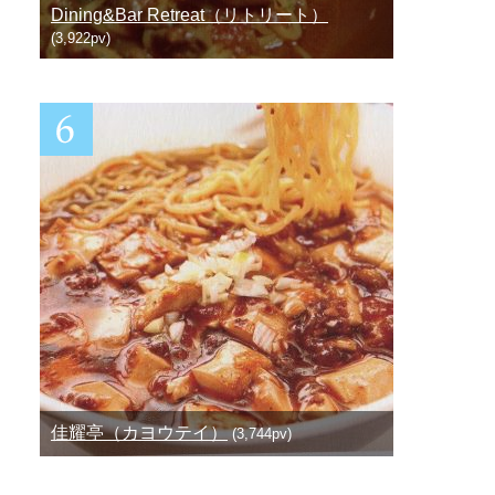
Dining&Bar Retreat（リトリート）
(3,922pv)
佳耀亭（カヨウテイ）
(3,744pv)