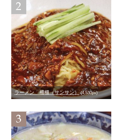
ラーメン 柵柵（サンサン）
(4,530pv)