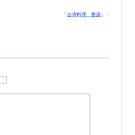
「
台湾料理 豊源
」