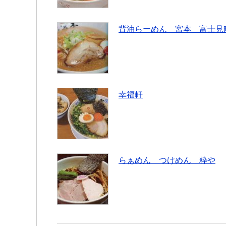
背油らーめん 宮本 富士見
幸福軒
らぁめん つけめん 粋や