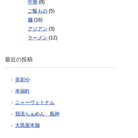
中華
(8)
ご飯もの
(5)
麺
(16)
アジアン
(3)
ラーメン
(12)
最近の投稿
美彩や
幸福軒
ニャーヴェトナム
我流らぁめん 風神
大黒屋本舗