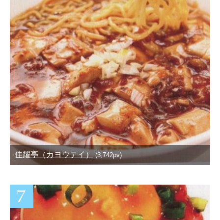
佳耀亭（カヨウテイ）
(3,742pv)