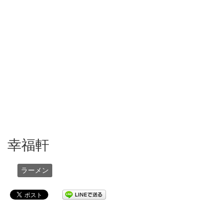
幸福軒
ラーメン