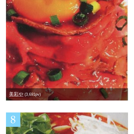
美彩や
(3,691pv)