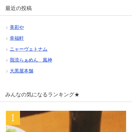
最近の投稿
美彩や
幸福軒
ニャーヴェトナム
我流らぁめん 風神
大黒屋本舗
みんなの気になるランキング★