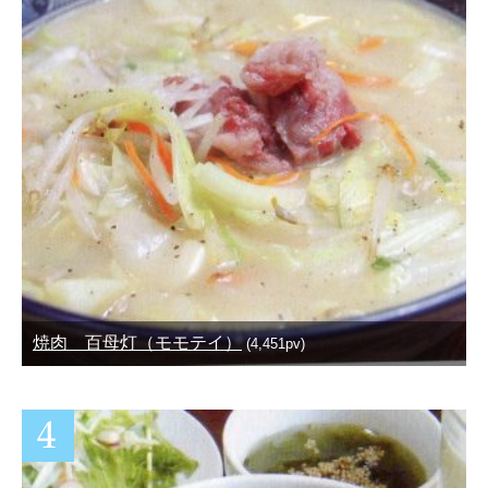
焼肉 百母灯（モモテイ）
(4,451pv)