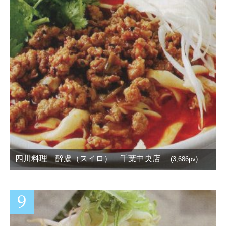
四川料理 醉盧（スイロ） 千葉中央店
(3,686pv)